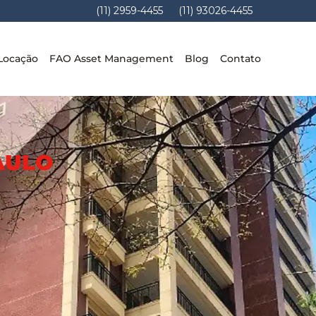
(11) 2959-4455
(11) 93026-4455
Locação
FAO Asset Management
Blog
Contato
AULO