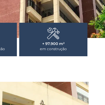
+ 97.900 m²
ção
em construção