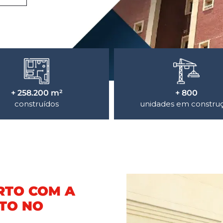
+ 258.200 m²
+ 800
construídos
unidades em constru
RTO COM A
TO NO