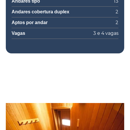
13
Andares tipo
2
Andares cobertura duplex
2
Aptos por andar
3 e 4 vagas
Vagas