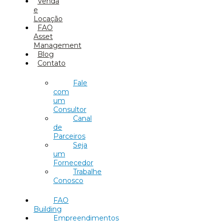
Venda
e
Locação
FAO
Asset
Management
Blog
Contato
Fale
com
um
Consultor
Canal
de
Parceiros
Seja
um
Fornecedor
Trabalhe
Conosco
FAO
Building
Empreendimentos