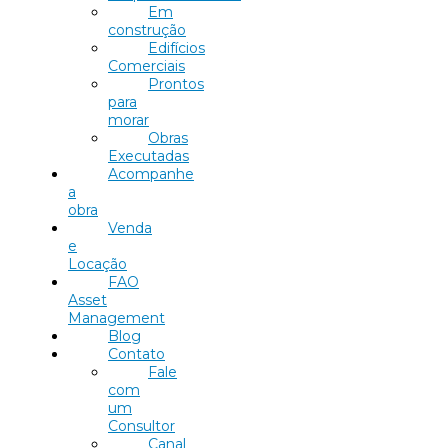
Em
construção
Edifícios
Comerciais
Prontos
para
morar
Obras
Executadas
Acompanhe
a
obra
Venda
e
Locação
FAO
Asset
Management
Blog
Contato
Fale
com
um
Consultor
Canal