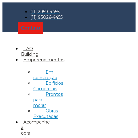
(11) 2959-4455
(11) 93026-4455
Contato
FAO
Building
Empreendimentos
Em
construção
Edifícios
Comerciais
Prontos
para
morar
Obras
Executadas
Acompanhe
a
obra