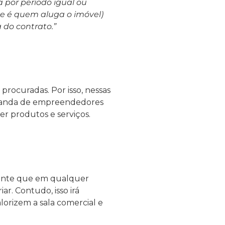
a por período igual ou
que é quem aluga o imóvel)
 do contrato.”
procuradas. Por isso, nessas
manda de empreendedores
r produtos e serviços.
ente que em qualquer
ar. Contudo, isso irá
orizem a sala comercial e