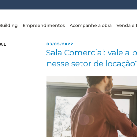
Building
Empreendimentos
Acompanhe a obra
Venda e 
AL
03/05/2022
Sala Comercial: vale a 
nesse setor de locação