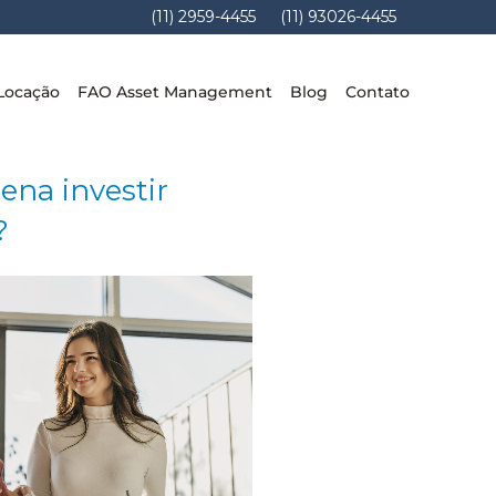
(11) 2959-4455
(11) 93026-4455
Locação
FAO Asset Management
Blog
Contato
pena investir
?