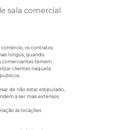
de sala comercial
comércio, os contratos
mais longos, quando
 os comerciantes temem
elizar clientes naquela
 públicos.
sar de não estar estipulado,
endem a ser mais extensos.
elação às locações