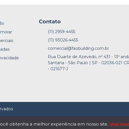
Contato
ão
(11) 2959-4455
 morar
(11) 93026-4455
erciais
comercial@faobuilding.com.br
tadas
Rua Duarte de Azevedo, nº 431 - 13º and
rivacidade
Santana - São Paulo | SP - 02036-021 C
e
- 021677-J
ervados
ue você obtenha a melhor experiência em nosso site.
Veja noss