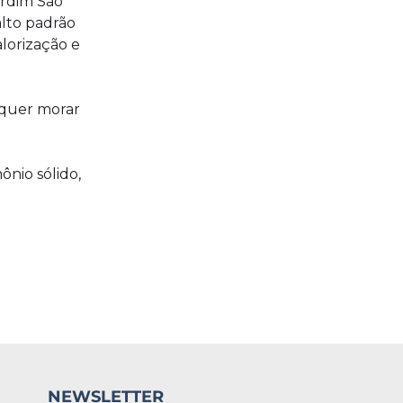
ardim São
lto padrão
lorização e
 quer morar
nio sólido,
NEWSLETTER