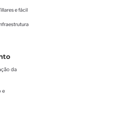
lares e fácil
nfraestrutura
nto
tação da
o e