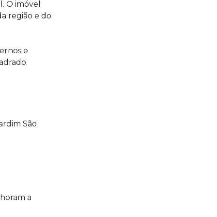
. O imóvel
da região e do
ernos e
uadrado.
Jardim São
lhoram a