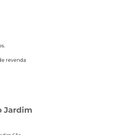
os.
 de revenda
o Jardim