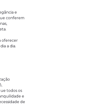
egância e
 que conferem
nas,
eta.
a oferecer
ia a dia.
ização
ô,
que todos os
anquilidade e
necessidade de