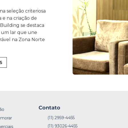
na seleção criteriosa
 e na criação de
 Building se destaca
m um lar que une
rável na Zona Norte
55
Contato
ão
(11) 2959-4455
 morar
(11) 93026-4455
erciais