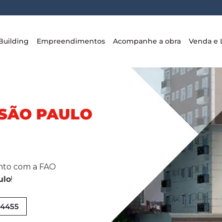
Building
Empreendimentos
Acompanhe a obra
Venda e 
 SÃO PAULO
nto com a FAO
ulo
!
9-4455