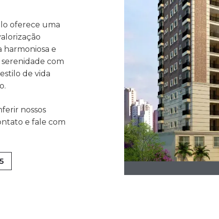
ulo oferece uma
valorização
ia harmoniosa e
 serenidade com
stilo de vida
o.
nferir nossos
ntato e fale com
55