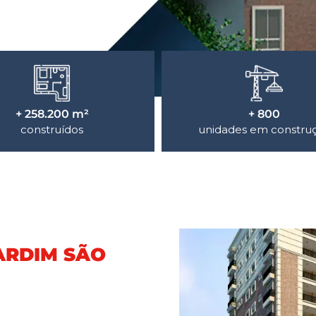
+ 258.200 m²
+ 800
construídos
unidades em constru
JARDIM SÃO