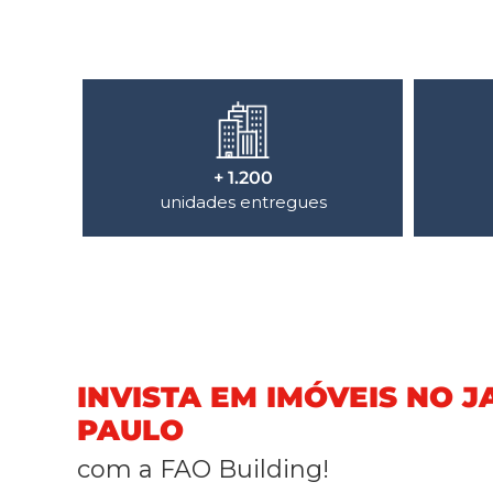
+ 1.200
unidades entregues
INVISTA EM IMÓVEIS NO 
PAULO
com a FAO Building!