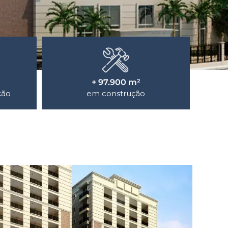
+ 97.900 m²
ção
em construção