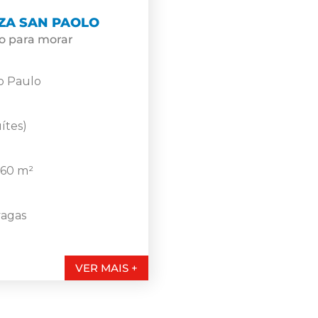
ZA SAN PAOLO
o para morar
o Paulo
uítes)
260 m²
vagas
VER MAIS +