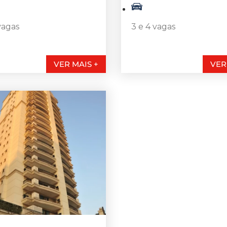
vagas
3 e 4 vagas
VER MAIS +
VER