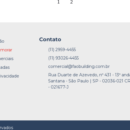
1
2
Contato
ão
(11) 2959-4455
 morar
(11) 93026-4455
erciais
comercial@faobuilding.com.br
tadas
Rua Duarte de Azevedo, nº 431 - 13º and
rivacidade
Santana - São Paulo | SP - 02036-021 C
e
- 021677-J
ervados