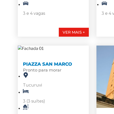
3 e 4 vagas
3 e 4 
VER MAIS +
PIAZZA SAN MARCO
Pronto para morar
Tucuruvi
3 (3 suítes)