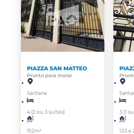
PIAZZA SAN MATTEO
PIAZ
Pronto para morar
Pront
Santana
Santa
4 (2 ou 3 suítes)
3 (1 su
152m²
133 e