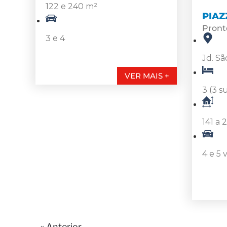
122 e 240 m²
PIAZ
Pront
3 e 4
Jd. Sã
VER MAIS +
3 (3 s
141 a 
4 e 5 
« Anterior