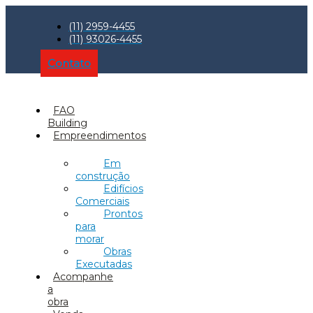
(11) 2959-4455
(11) 93026-4455
Contato
FAO
Building
Empreendimentos
Em
construção
Edifícios
Comerciais
Prontos
para
morar
Obras
Executadas
Acompanhe
a
obra