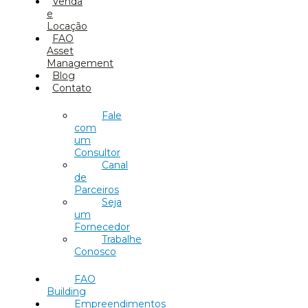
Venda
e
Locação
FAO
Asset
Management
Blog
Contato
Fale
com
um
Consultor
Canal
de
Parceiros
Seja
um
Fornecedor
Trabalhe
Conosco
FAO
Building
Empreendimentos