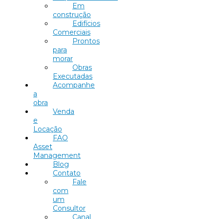
Em
construção
Edifícios
Comerciais
Prontos
para
morar
Obras
Executadas
Acompanhe
a
obra
Venda
e
Locação
FAO
Asset
Management
Blog
Contato
Fale
com
um
Consultor
Canal