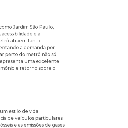
 como Jardim São Paulo,
acessibilidade e a
etrô atraem tanto
mentando a demanda por
rar perto do metrô não só
representa uma excelente
imônio e retorno sobre o
l
um estilo de vida
ia de veículos particulares
sseis e as emissões de gases