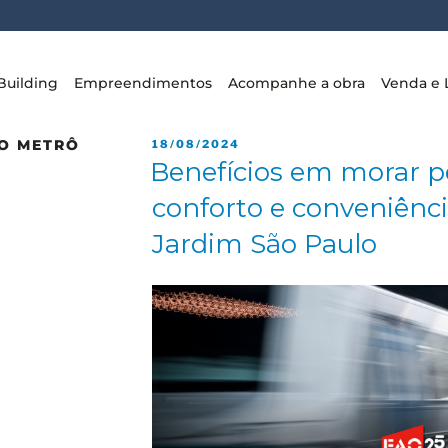
Building
Empreendimentos
Acompanhe a obra
Venda e 
O METRÔ
18/08/2024
Benefícios em morar p
conforto e conveniênci
Jardim São Paulo