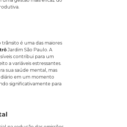
m uma gestão mais eficaz do
rodutiva.
 trânsito é uma das maiores
trô
Jardim São Paulo. A
síveis contribui para um
to a variáveis estressantes.
ra sua saúde mental, mas
 diário em um momento
indo significativamente para
tal
al na redução das emissões