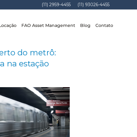
(11) 2959-4455
(11) 93026-4455
Locação
FAO Asset Management
Blog
Contato
erto do metrô:
a na estação