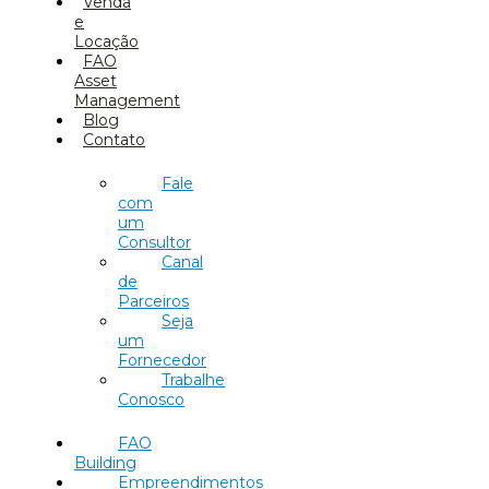
Venda
e
Locação
FAO
Asset
Management
Blog
Contato
Fale
com
um
Consultor
Canal
de
Parceiros
Seja
um
Fornecedor
Trabalhe
Conosco
FAO
Building
Empreendimentos