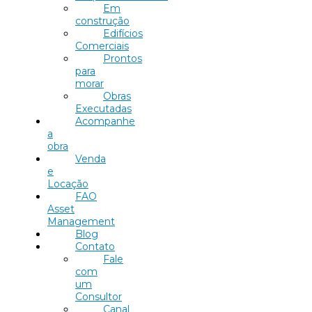
Em
construção
Edifícios
Comerciais
Prontos
para
morar
Obras
Executadas
Acompanhe
a
obra
Venda
e
Locação
FAO
Asset
Management
Blog
Contato
Fale
com
um
Consultor
Canal