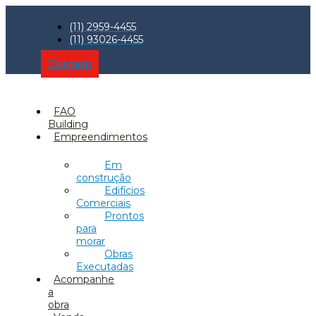
(11) 2959-4455
(11) 93026-4455
Contato
FAO
Building
Empreendimentos
Em
construção
Edifícios
Comerciais
Prontos
para
morar
Obras
Executadas
Acompanhe
a
obra