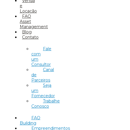
Venda
e
Locação
FAO
Asset
Management
Blog
Contato
Fale
com
um
Consultor
Canal
de
Parceiros
Seja
um
Fornecedor
Trabalhe
Conosco
FAO
Building
Empreendimentos