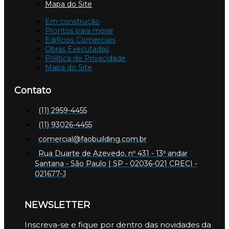
Mapa do Site
Em construção
Prontos para morar
Edifícios Comerciais
Obras Executadas
Política de Privacidade
Mapa do Site
Contato
(11) 2959-4455
(11) 93026-4455
comercial@faobuilding.com.br
Rua Duarte de Azevedo, nº 431 - 13º andar
Santana - São Paulo | SP - 02036-021 CRECI -
021677-J
NEWSLETTER
Inscreva-se e fique por dentro das novidades da