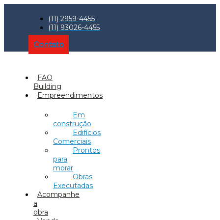
(11) 2959-4455
(11) 93026-4455
Contato
FAO
Building
Empreendimentos
Em
construção
Edifícios
Comerciais
Prontos
para
morar
Obras
Executadas
Acompanhe
a
obra