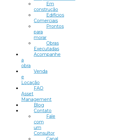
Em
construção
Edifícios
Comerciais
Prontos
para
morar
Obras
Executadas
Acompanhe
a
obra
Venda
e
Locação
FAO
Asset
Management
Blog
Contato
Fale
com
um
Consultor
Canal