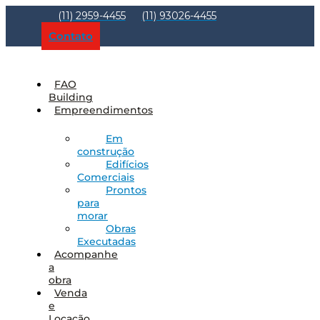
(11) 2959-4455
(11) 93026-4455
Contato
FAO
Building
Empreendimentos
Em
construção
Edifícios
Comerciais
Prontos
para
morar
Obras
Executadas
Acompanhe
a
obra
Venda
e
Locação