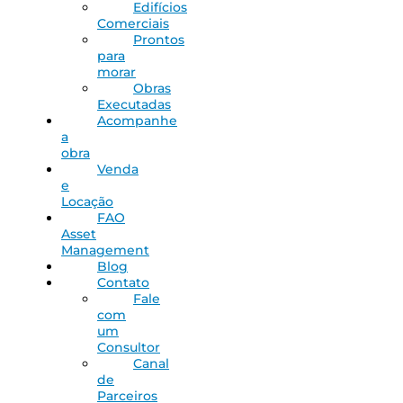
Edifícios
Comerciais
Prontos
para
morar
Obras
Executadas
Acompanhe
a
obra
Venda
e
Locação
FAO
Asset
Management
Blog
Contato
Fale
com
um
Consultor
Canal
de
Parceiros