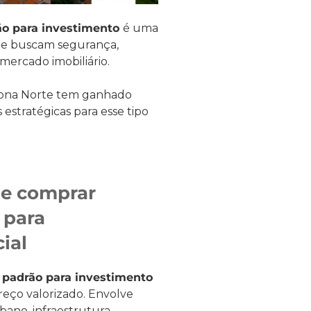
ão para investimento
é uma
ue buscam segurança,
 mercado imobiliário.
Zona Norte tem ganhado
stratégicas para esse tipo
de comprar
 para
ial
 padrão para investimento
eço valorizado. Envolve
bano, infraestrutura,