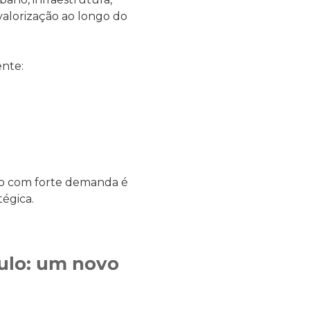
valorização ao longo do
ente:
são com forte demanda é
égica.
ulo: um novo