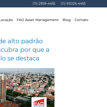
(11) 2959-4455
(11) 93026-4455
Locação
FAO Asset Management
Blog
Contato
e alto padrão
scubra por que a
lo se destaca