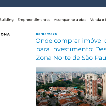
Building
Empreendimentos
Acompanhe a obra
Venda e 
ZONA
06/05/2026
Onde comprar imóvel d
para investimento: De
Zona Norte de São Pau