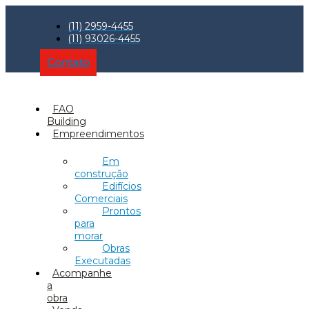
(11) 2959-4455
(11) 93026-4455
Contato
FAO
Building
Empreendimentos
Em
construção
Edifícios
Comerciais
Prontos
para
morar
Obras
Executadas
Acompanhe
a
obra