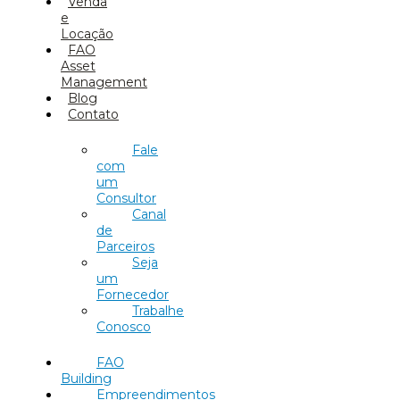
Venda
e
Locação
FAO
Asset
Management
Blog
Contato
Fale
com
um
Consultor
Canal
de
Parceiros
Seja
um
Fornecedor
Trabalhe
Conosco
FAO
Building
Empreendimentos