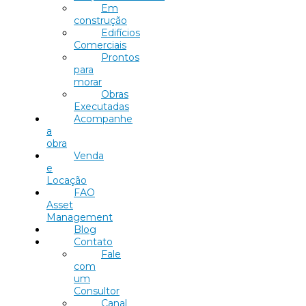
Em
construção
Edifícios
Comerciais
Prontos
para
morar
Obras
Executadas
Acompanhe
a
obra
Venda
e
Locação
FAO
Asset
Management
Blog
Contato
Fale
com
um
Consultor
Canal