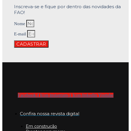
Inscreva-se e fique por dentro das novidades da
FAO!
Nome
E-mail
CADASTRAR
Facebook-f
Icon-instagram-1
Icon-linkedin
Youtube
Confira nossa revista digital
Em construção