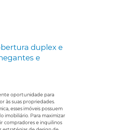
obertura duplex e
hegantes e
ente oportunidade para
r às suas propriedades.
mica, esses imóveis possuem
o imobiliário. Para maximizar
ir compradores e inquilinos
 estratégias de design de