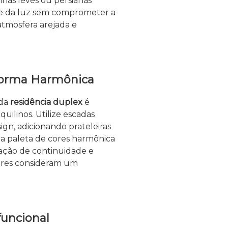
tinas leves ou persianas
le da luz sem comprometer a
atmosfera arejada e
 Forma Harmônica
 da
residência duplex
é
quilinos. Utilize escadas
n, adicionando prateleiras
a paleta de cores harmônica
sação de continuidade e
dores consideram um
funcional