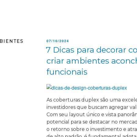
BIENTES
PUBLICADO
07/10/2024
EM
7 Dicas para decorar c
criar ambientes aconc
funcionais
As coberturas duplex são uma excel
investidores que buscam agregar valo
Com seu layout único e vista panorâ
potencial para se destacar no mercad
o retorno sobre o investimento e atra
de alto padrão, é fundamental adotar