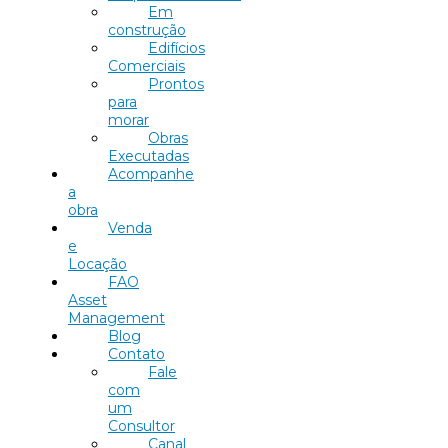
Em
construção
Edifícios
Comerciais
Prontos
para
morar
Obras
Executadas
Acompanhe
a
obra
Venda
e
Locação
FAO
Asset
Management
Blog
Contato
Fale
com
um
Consultor
Canal