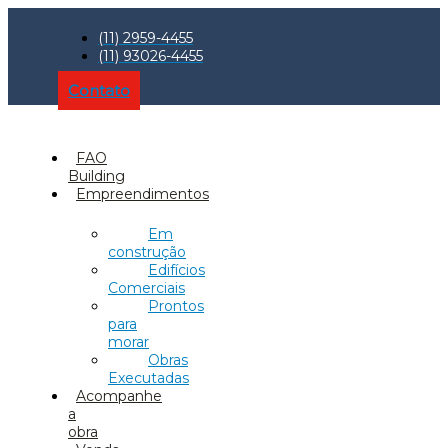
(11) 2959-4455
(11) 93026-4455
Contato
FAO
Building
Empreendimentos
Em
construção
Edifícios
Comerciais
Prontos
para
morar
Obras
Executadas
Acompanhe
a
obra