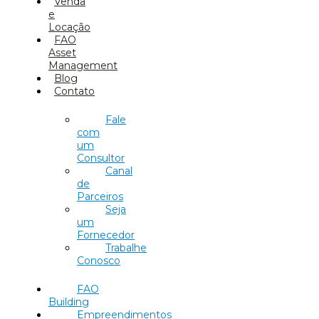
Venda
e
Locação
FAO
Asset
Management
Blog
Contato
Fale
com
um
Consultor
Canal
de
Parceiros
Seja
um
Fornecedor
Trabalhe
Conosco
FAO
Building
Empreendimentos