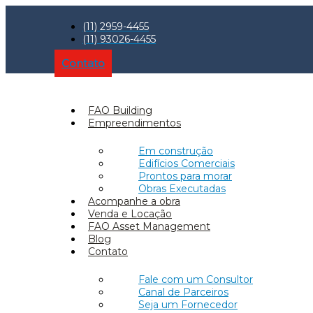
(11) 2959-4455
(11) 93026-4455
Contato
FAO Building
Empreendimentos
Em construção
Edifícios Comerciais
Prontos para morar
Obras Executadas
Acompanhe a obra
Venda e Locação
FAO Asset Management
Blog
Contato
Fale com um Consultor
Canal de Parceiros
Seja um Fornecedor