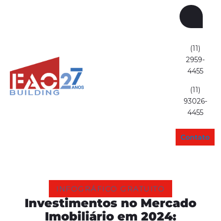
(11)
2959-
4455
(11)
93026-
4455
Contato
INFOGRÁFICO GRATUITO
Investimentos no Mercado
Imobiliário em 2024: