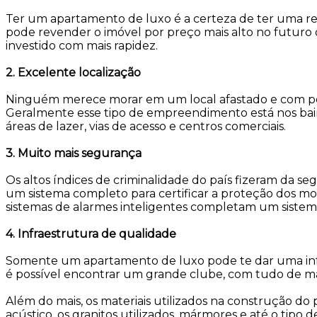
Ter um apartamento de luxo é a certeza de ter uma ren
pode revender o imóvel por preço mais alto no futuro o
investido com mais rapidez.
2. Excelente localização
Ninguém merece morar em um local afastado e com p
Geralmente esse tipo de empreendimento está nos bairr
áreas de lazer, vias de acesso e centros comerciais.
3. Muito mais segurança
Os altos índices de criminalidade do país fizeram da
um sistema completo para certificar a proteção dos mor
sistemas de alarmes inteligentes completam um sistema
4. Infraestrutura de qualidade
Somente um apartamento de luxo pode te dar uma infra
é possível encontrar um grande clube, com tudo de mai
Além do mais, os materiais utilizados na construção do
acústico, os granitos utilizados, mármores e até o ti