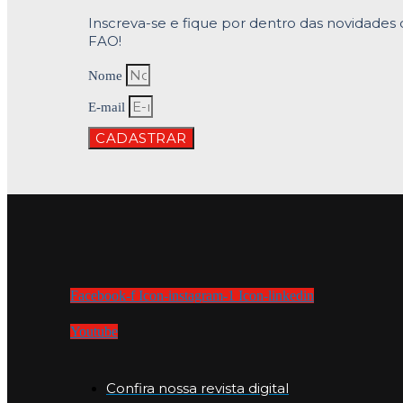
Inscreva-se e fique por dentro das novidades 
FAO!
Nome
E-mail
CADASTRAR
Facebook-f
Icon-instagram-1
Icon-linkedin
Youtube
Confira nossa revista digital