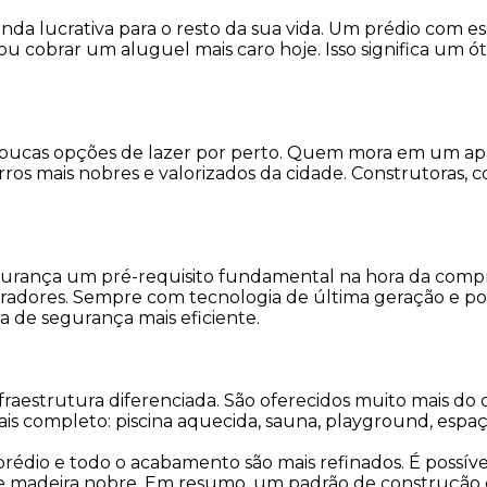
da lucrativa para o resto da sua vida. Um prédio com es
u cobrar um aluguel mais caro hoje. Isso significa um ó
oucas opções de lazer por perto. Quem mora em um ap
os mais nobres e valorizados da cidade. Construtoras, 
 segurança um pré-requisito fundamental na hora da com
adores. Sempre com tecnologia de última geração e porta
 de segurança mais eficiente.
estrutura diferenciada. São oferecidos muito mais do 
s completo: piscina aquecida, sauna, playground, espaç
 prédio e todo o acabamento são mais refinados. É possív
po de madeira nobre. Em resumo, um padrão de construç