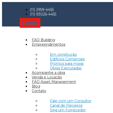
(11) 2959-4455
(11) 93026-4455
Contato
FAO Building
Empreendimentos
Em construção
Edifícios Comerciais
Prontos para morar
Obras Executadas
Acompanhe a obra
Venda e Locação
FAO Asset Management
Blog
Contato
Fale com um Consultor
Canal de Parceiros
Seja um Fornecedor